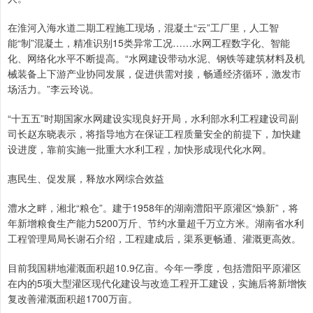
在淮河入海水道二期工程施工现场，混凝土“云”工厂里，人工智
能“制”混凝土，精准识别15类异常工况……水网工程数字化、智能
化、网络化水平不断提高。“水网建设带动水泥、钢铁等建筑材料及机
械装备上下游产业协同发展，促进供需对接，畅通经济循环，激发市
场活力。”李云玲说。
“十五五”时期国家水网建设实现良好开局，水利部水利工程建设司副
司长赵东晓表示，将指导地方在保证工程质量安全的前提下，加快建
设进度，靠前实施一批重大水利工程，加快形成现代化水网。
惠民生、促发展，释放水网综合效益
澧水之畔，湘北“粮仓”。建于1958年的湖南澧阳平原灌区“焕新”，将
年新增粮食生产能力5200万斤、节约水量超千万立方米。湖南省水利
工程管理局局长谢石介绍，工程建成后，渠系更畅通、灌溉更高效。
目前我国耕地灌溉面积超10.9亿亩。今年一季度，包括澧阳平原灌区
在内的5项大型灌区现代化建设与改造工程开工建设，实施后将新增恢
复改善灌溉面积超1700万亩。