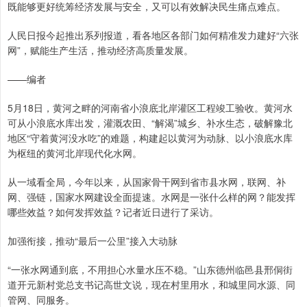
既能够更好统筹经济发展与安全，又可以有效解决民生痛点难点。
人民日报今起推出系列报道，看各地区各部门如何精准发力建好“六张
网”，赋能生产生活，推动经济高质量发展。
——编者
5月18日，黄河之畔的河南省小浪底北岸灌区工程竣工验收。黄河水
可从小浪底水库出发，灌溉农田、“解渴”城乡、补水生态，破解豫北
地区“守着黄河没水吃”的难题，构建起以黄河为动脉、以小浪底水库
为枢纽的黄河北岸现代化水网。
从一域看全局，今年以来，从国家骨干网到省市县水网，联网、补
网、强链，国家水网建设全面提速。水网是一张什么样的网？能发挥
哪些效益？如何发挥效益？记者近日进行了采访。
加强衔接，推动“最后一公里”接入大动脉
“一张水网通到底，不用担心水量水压不稳。”山东德州临邑县邢侗街
道开元新村党总支书记高世文说，现在村里用水，和城里同水源、同
管网、同服务。