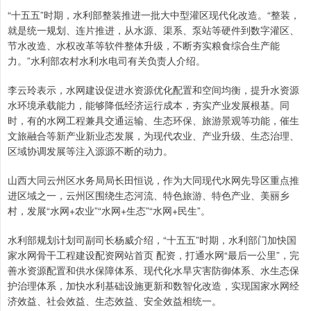
“十五五”时期，水利部整装推进一批大中型灌区现代化改造。“整装，
就是统一规划、连片推进，从水源、渠系、泵站等硬件到数字灌区、
节水改造、水权改革等软件整体升级，不断夯实粮食综合生产能
力。”水利部农村水利水电司有关负责人介绍。
李云玲表示，水网建设促进水资源优化配置和空间均衡，提升水资源
水环境承载能力，能够降低经济运行成本，夯实产业发展根基。同
时，有的水网工程兼具交通运输、生态环保、旅游景观等功能，催生
文旅融合等新产业新业态发展，为现代农业、产业升级、生态治理、
区域协调发展等注入源源不断的动力。
山西大同云州区水务局局长田恒说，作为大同现代水网先导区重点推
进区域之一，云州区围绕生态河流、特色旅游、特色产业、美丽乡
村，发展“水网+农业”“水网+生态”“水网+民生”。
水利部规划计划司副司长杨威介绍，“十五五”时期，水利部门加快国
家水网骨干工程建设配资网站首页 配资，打通水网“最后一公里”，完
善水资源配置和供水保障体系、现代化水旱灾害防御体系、水生态保
护治理体系，加快水利基础设施更新和数智化改造，实现国家水网经
济效益、社会效益、生态效益、安全效益相统一。