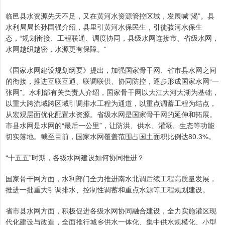
临邑县水资源先天不足，又在黄河水资源管控区域，发展喊“渴”。县
水利局局长孙国强介绍，县里引黄河水保民生，引徒骇河水保生
态，“规划衔接、工程联通、调度协同，县级水网连接市、省级水网，
水网越织越密，水源更有保障。”
《国家水网建设规划纲要》提出，加强国家骨干网、省市县水网之间
的衔接，推进互联互通、联调联供、协同防控，逐步形成国家水网“一
张网”。水利部有关负责人介绍，国家骨干网以大江大河大湖为基础，
以重大跨流域跨区域引调排水工程为通道，以重点调蓄工程为结点，
从宏观层面优化配置水资源。省级水网是国家骨干网的延伸和拓展。
市县水网是水网的“最后一公里”，让防洪、供水、灌溉、生态等功能
切实落地。截至目前，国家水网覆盖范围占国土面积比例达80.3%。
“十五五”时期，各级水网建设如何协同推进？
国家骨干网方面，水利部门全力推进南水北调后续工程高质量发展，
推进一批重大引调排水、控制性调蓄和重点水源等工程规划建设。
省市县水网方面，积极促进各级水网协同融合建设，全力实施灌区现
代化建设与改造，全面推行城乡供水一体化、集中供水规模化、小型