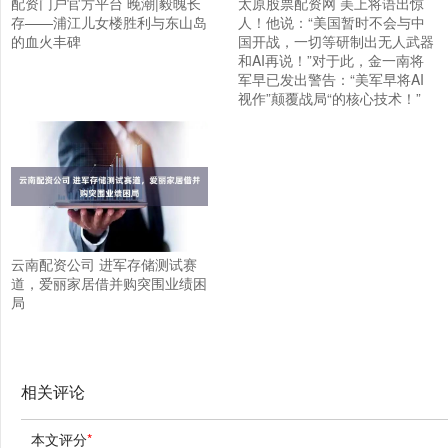
配资门户官方平台 晚潮|毅魄长
太原股票配资网 美上将语出惊
存——浦江儿女楼胜利与东山岛
人！他说：“美国暂时不会与中
的血火丰碑
国开战，一切等研制出无人武器
和AI再说！”对于此，金一南将
军早已发出警告：“美军早将AI
视作”颠覆战局“的核心技术！”
云南配资公司 进军存储测试赛
道，爱丽家居借并购突围业绩困
局
相关评论
本文评分
*