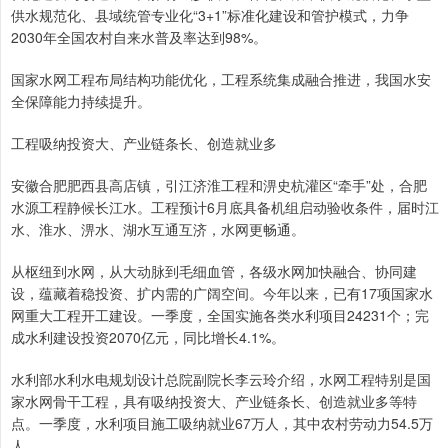
供水规范化、县域统管专业化“3+1”标准化建设和管护模式，力争
2030年全国农村自来水普及率达到98%。
国家水网工程布局结构功能优化，工程系统集成融合推进，我国水安
全保障能力持续提升。
工程吸纳投资大、产业链条长、创造就业多
安徽合肥肥西县高店镇，引江济淮工程和淠史杭灌区“牵手”处，合肥
水源工程静候长江水。工程预计6月底具备机组启动验收条件，届时江
水、淮水、淠水、湖水互通互济，水网更畅通。
从枢纽到水网，从大动脉到毛细血管，各级水网加快融合、协同建
设，蕴藏着稳投资、扩内需的广阔空间。今年以来，已有17项国家水
网重大工程开工建设。一季度，全国实施各类水利项目24231个；完
成水利建设投资2070亿元，同比增长4.1%。
水利部水利水电规划设计总院副院长李云玲介绍，水网工程特别是国
家水网骨干工程，具有吸纳投资大、产业链条长、创造就业多等特
点。一季度，水利项目施工吸纳就业67万人，其中农村劳动力54.5万
人。