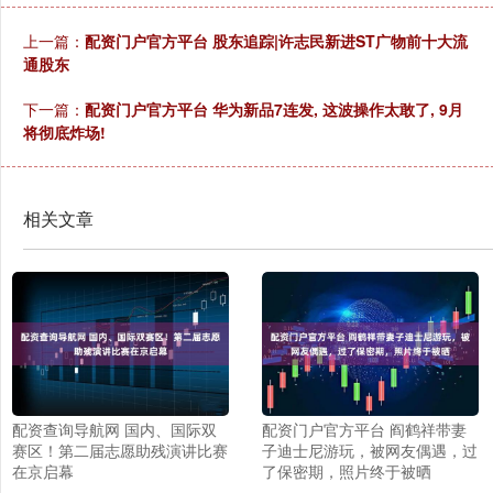
上一篇：
配资门户官方平台 股东追踪|许志民新进ST广物前十大流
通股东
下一篇：
配资门户官方平台 华为新品7连发, 这波操作太敢了, 9月
将彻底炸场!
相关文章
配资查询导航网 国内、国际双
配资门户官方平台 阎鹤祥带妻
赛区！第二届志愿助残演讲比赛
子迪士尼游玩，被网友偶遇，过
在京启幕
了保密期，照片终于被晒